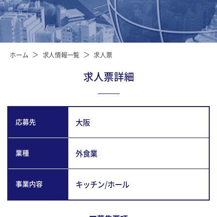
ホーム
求人情報一覧
求人票
求人票詳細
応募先
大阪
業種
外食業
事業内容
キッチン/ホール