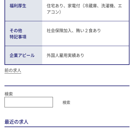
福利厚生
住宅あり、家電付（冷蔵庫、洗濯機、エ
アコン）
その他
社会保険加入、賄い２食あり
特記事項
企業アピール
外国人雇用実績あり
投
前の求人
稿
ナ
ビ
検索
ゲ
ー
検索
シ
ョ
ン
最近の求人